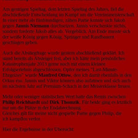
Am gestrigen Spieltag, dem letzten Spieltag des Jahres, fiel die
abschließende Entscheidung im Kampf um die Vereinsmeisterschaft.
In einer mehr als fünfstundigen, zähen Partie konnte sich Jakob
gegen
Jannis Niemann
durchsetzen. Jannis verschenkte nichts,
sondern forderte Jakob alles ab. Vergeblich. Am Ende musste sich
der weiße König gegen König, Springer und Randbauern
geschlagen geben.
Auch die Abstiegfrage wurde gestern abschließend geklärt. Ich
stand bereits als Absteiger fest, aber ich hätte mein persönliches
Katastrophenjahr 2013 gerne noch mit einem kleinen
Erfolgserlebnis abgeschlossen. Opfer meines "Last-Minute-
Ehrgeizes" wurde
Manfred Ottow
, den ich damit ebenfalls in den
Orkus riss. Jannis und Viktor können also aufatmen und sich auch
im nächsten Jahr auf Premium-Schach in der Meisterklasse freuen.
Mehr oder weniger statistischen Wert hatte das Remis zwischen
Philip Reichhardt
und
Dirk Thomzik
. Für beide ging es letztlich
nur um die Plätze in der Endabrechnung.
Gleiches gilt für meine nicht gespielte Partie gegen Philip, die
ich kampflos verlor.
Hier die Ergebnisse in der Übersicht: