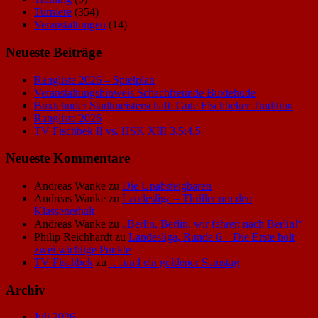
Turniere
(354)
Veranstaltungen
(14)
Neueste Beiträge
Rangliste 2026 – Spielplan
Veranstaltungshinweis Schachfreunde Buxtehude
Buxtehuder Stadtmeisterschaft: Gute Fischbeker Tradition
Rangliste 2026
TV Fischbek II vs. HSK XIII 3,5:4,5
Neueste Kommentare
Andreas Wanke
zu
Die Unabsteigbaren
Andreas Wanke
zu
Landesliga – Thriller um den
Klassenerhalt
Andreas Wanke
zu
„Berlin, Berlin, wir fahren nach Berlin!“
Philip Reichhardt
zu
Landesliga, Runde 6 – Die Erste holt
zwei wichtige Punkte
TV Fischbek
zu
….und ein goldener Samstag
Archiv
Juli 2026