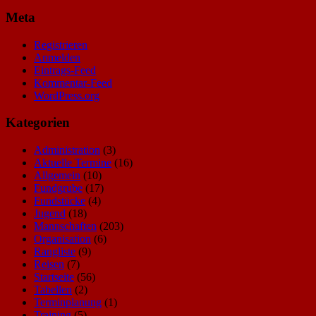
Meta
Registrieren
Anmelden
Eintrags-Feed
Kommentar-Feed
WordPress.org
Kategorien
Administration
(3)
Aktuelle Termine
(16)
Allgemein
(10)
Fundgrube
(17)
Fundstücke
(4)
Jugend
(18)
Mannschaften
(203)
Organisation
(6)
Rangliste
(9)
Reisen
(7)
Startseite
(56)
Tabellen
(2)
Terminplanung
(1)
Training
(5)