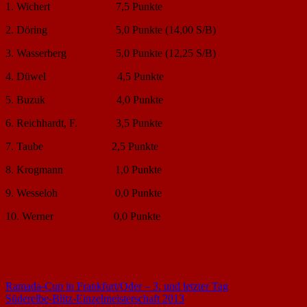
1. Wichert 7,5 Punkte
2. Döring 5,0 Punkte (14,00 S/B)
3. Wasserberg 5,0 Punkte (12,25 S/B)
4. Düwel 4,5 Punkte
5. Buzuk 4,0 Punkte
6. Reichhardt, F. 3,5 Punkte
7. Taube 2,5 Punkte
8. Krogmann 1,0 Punkte
9. Wesseloh 0,0 Punkte
10. Werner 0,0 Punkte
Beitragsnavigation
Vorheriger
Ramada-Cup in Frankfurt/Oder – 3. und letzter Tag
Beitrag:
Nächster
Süderelbe-Blitz-Einzelmeisterschaft 2013