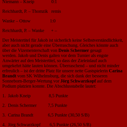
Niemann – Kneip 0:1
Reichhardt, P. – Thomzik remis
Wanke – Ottow 1:0
Reichhardt, P. – Wanke + –
Der Meistertitel für Jakob ist sicherlich keine Selbstverständlichkeit,
aber auch nicht gerade eine Überraschung. Gleiches könnte auch
über die Vizemeisterschaft von
Denis Schermer
gesagt
werden. Jakob und Denis galten vor dem Turnier als engste
Anwärter auf den Meistertitel, so dass der Zieleinlauf auch
umgekehrt hätte lauten können. Überraschend – und nicht minder
erfreulich – ist der dritte Platz für unsere nette Gastspielerin
Carina
Brandt
vom SK Wilhelmsburg, die sich dank der besseren
Sonneborn-Berger-Wertung vor
Jörg Schwarzkopf
auf dem
Podium platzien konnte. Die Abschlusstabelle lautet:
1. Jakob Kneip 8,5 Punkte
2. Denis Schermer 7,5 Punkte
3. Carina Brandt 6,5 Punkte (30,50 S/B)
4. Jörg Schwarzkopf 6,5 Punkte (26,50 S/B)