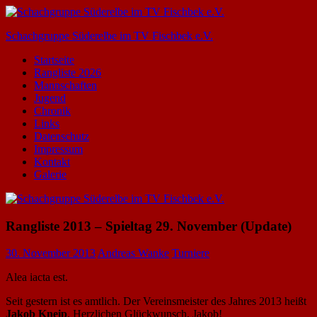
Zum
Inhalt
Schachgruppe Süderelbe im TV Fischbek e.V.
springen
Startseite
Rangliste 2026
Mannschaften
Jugend
Chronik
Links
Datenschutz
Impressum
Kontakt
Galerie
Rangliste 2013 – Spieltag 29. November (Update)
30. November 2013
Andreas Wanke
Turniere
Alea iacta est.
Seit gestern ist es amtlich. Der Vereinsmeister des Jahres 2013 heißt
Jakob Kneip
. Herzlichen Glückwunsch, Jakob!