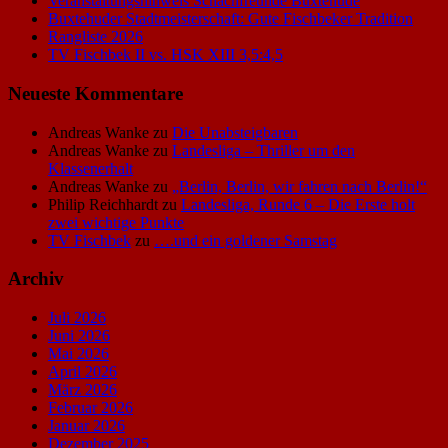
Veranstaltungshinweis Schachfreunde Buxtehude
Buxtehuder Stadtmeisterschaft: Gute Fischbeker Tradition
Rangliste 2026
TV Fischbek II vs. HSK XIII 3,5:4,5
Neueste Kommentare
Andreas Wanke
zu
Die Unabsteigbaren
Andreas Wanke
zu
Landesliga – Thriller um den
Klassenerhalt
Andreas Wanke
zu
„Berlin, Berlin, wir fahren nach Berlin!“
Philip Reichhardt
zu
Landesliga, Runde 6 – Die Erste holt
zwei wichtige Punkte
TV Fischbek
zu
….und ein goldener Samstag
Archiv
Juli 2026
Juni 2026
Mai 2026
April 2026
März 2026
Februar 2026
Januar 2026
Dezember 2025