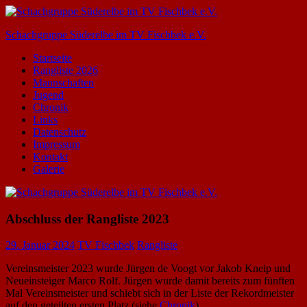
Zum
Inhalt
Schachgruppe Süderelbe im TV Fischbek e.V.
springen
Startseite
Rangliste 2026
Mannschaften
Jugend
Chronik
Links
Datenschutz
Impressum
Kontakt
Galerie
Abschluss der Rangliste 2023
29. Januar 2024
TV Fischbek
Rangliste
Vereinsmeister 2023 wurde Jürgen de Voogt vor Jakob Kneip und
Neueinsteiger Marco Rolf. Jürgen wurde damit bereits zum fünften
Mal Vereinsmeister und schiebt sich in der Liste der Rekordmeister
auf den geteilten ersten Platz (siehe
Chronik
).