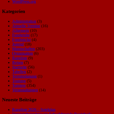
WordPress.org
Kategorien
Administration
(3)
Aktuelle Termine
(16)
Allgemein
(10)
Fundgrube
(17)
Fundstücke
(4)
Jugend
(18)
Mannschaften
(203)
Organisation
(6)
Rangliste
(9)
Reisen
(7)
Startseite
(56)
Tabellen
(2)
Terminplanung
(1)
Training
(5)
Turniere
(354)
Veranstaltungen
(14)
Neueste Beiträge
Rangliste 2026 – Spielplan