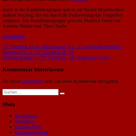
Auch in der Kandidatengruppe gab es mit Yamen Mouma einen
starken Neuling, der nur durch die Feinwertung das Treppchen
verpasste. Die Kandidatengruppe gewann Manfred Friese vor
Andreas Wanke und Thies Taube.
Endtabellen
Beitragsnavigation
Vorheriger
TV Fischbek III vs. Sternschanze 4,5 : 3,5 und Schachfreunde
Beitrag:
Hamburg IV vs. TV Fischbek IV 2:6
Nächster
Oberliga Runde 5 : TV Fischbek – SF Schwerin 3,5:4,5
Beitrag:
Kommentar hinterlassen
Du musst
angemeldet
sein, um einen Kommentar abzugeben.
Suchen
Suchen
nach:
Meta
Registrieren
Anmelden
Eintrags-Feed
Kommentar-Feed