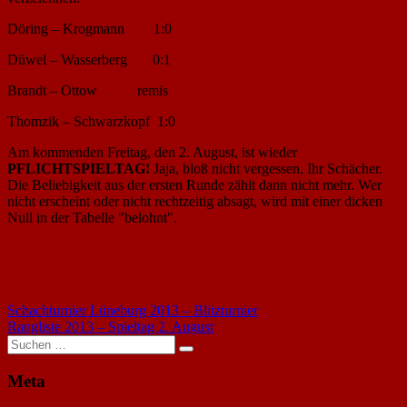
Döring – Krogmann 1:0
Düwel – Wasserberg 0:1
Brandt – Ottow remis
Thomzik – Schwarzkopf 1:0
Am kommenden Freitag, den 2. August, ist wieder
PFLICHTSPIELTAG!
Jaja, bloß nicht vergessen, Ihr Schächer.
Die Beliebigkeit aus der ersten Runde zählt dann nicht mehr. Wer
nicht erscheint oder nicht rechtzeitig absagt, wird mit einer dicken
Null in der Tabelle "belohnt".
Beitragsnavigation
Vorheriger
Schachturnier Lüneburg 2013 – Blitzturnier
Beitrag:
Nächster
Rangliste 2013 – Spieltag 2. August
Beitrag:
Suchen
Suchen
nach:
Meta