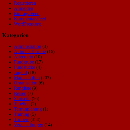
Registrieren
Anmelden
Eintrags-Feed
Kommentar-Feed
WordPress.org
Kategorien
Administration
(3)
Aktuelle Termine
(16)
Allgemein
(10)
Fundgrube
(17)
Fundstücke
(4)
Jugend
(18)
Mannschaften
(203)
Organisation
(6)
Rangliste
(9)
Reisen
(7)
Startseite
(56)
Tabellen
(2)
Terminplanung
(1)
Training
(5)
Turniere
(354)
Veranstaltungen
(14)