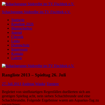
Zum
Inhalt
Schachgruppe Süderelbe im TV Fischbek e.V.
springen
Startseite
Rangliste 2026
Mannschaften
Jugend
Chronik
Links
Datenschutz
Impressum
Kontakt
Galerie
Rangliste 2013 – Spieltag 26. Juli
27. Juli 2013
Andreas Wanke
Turniere
Begleitet von sintflutartigen Regenfällen duellierten sich am
gestrigen Spieltag acht, nein sieben Schachfreunde und eine
Schachfreundin. Folgende Ergebnisse waren am Aquarius-Tag zu
verzeichnen: