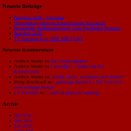
Neueste Beiträge
Rangliste 2026 – Spielplan
Veranstaltungshinweis Schachfreunde Buxtehude
Buxtehuder Stadtmeisterschaft: Gute Fischbeker Tradition
Rangliste 2026
TV Fischbek II vs. HSK XIII 3,5:4,5
Neueste Kommentare
Andreas Wanke
zu
Die Unabsteigbaren
Andreas Wanke
zu
Landesliga – Thriller um den
Klassenerhalt
Andreas Wanke
zu
„Berlin, Berlin, wir fahren nach Berlin!“
Philip Reichhardt
zu
Landesliga, Runde 6 – Die Erste holt
zwei wichtige Punkte
TV Fischbek
zu
….und ein goldener Samstag
Archiv
Juli 2026
Juni 2026
Mai 2026