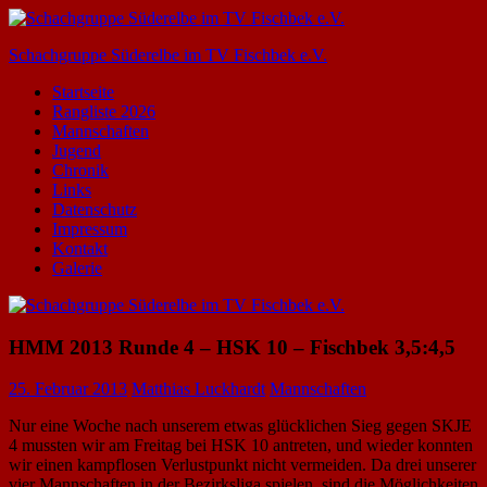
Zum
Inhalt
Schachgruppe Süderelbe im TV Fischbek e.V.
springen
Startseite
Rangliste 2026
Mannschaften
Jugend
Chronik
Links
Datenschutz
Impressum
Kontakt
Galerie
HMM 2013 Runde 4 – HSK 10 – Fischbek 3,5:4,5
25. Februar 2013
Matthias Luckhardt
Mannschaften
Nur eine Woche nach unserem etwas glücklichen Sieg gegen SKJE
4 mussten wir am Freitag bei HSK 10 antreten, und wieder konnten
wir einen kampflosen Verlustpunkt nicht vermeiden. Da drei unserer
vier Mannschaften in der Bezirksliga spielen, sind die Möglichkeiten