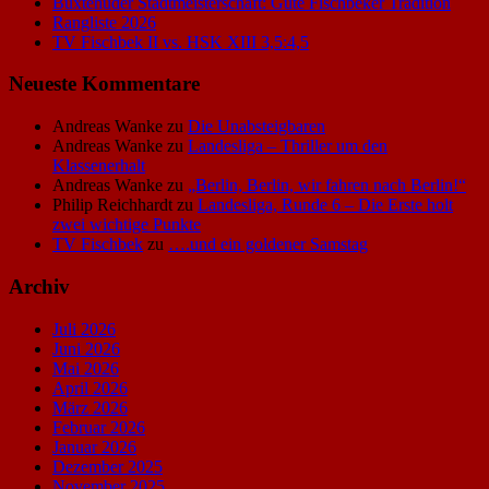
Buxtehuder Stadtmeisterschaft: Gute Fischbeker Tradition
Rangliste 2026
TV Fischbek II vs. HSK XIII 3,5:4,5
Neueste Kommentare
Andreas Wanke
zu
Die Unabsteigbaren
Andreas Wanke
zu
Landesliga – Thriller um den
Klassenerhalt
Andreas Wanke
zu
„Berlin, Berlin, wir fahren nach Berlin!“
Philip Reichhardt
zu
Landesliga, Runde 6 – Die Erste holt
zwei wichtige Punkte
TV Fischbek
zu
….und ein goldener Samstag
Archiv
Juli 2026
Juni 2026
Mai 2026
April 2026
März 2026
Februar 2026
Januar 2026
Dezember 2025
November 2025