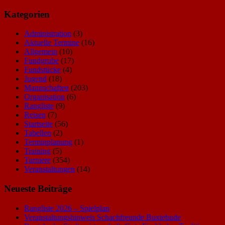
Kategorien
Administration
(3)
Aktuelle Termine
(16)
Allgemein
(10)
Fundgrube
(17)
Fundstücke
(4)
Jugend
(18)
Mannschaften
(203)
Organisation
(6)
Rangliste
(9)
Reisen
(7)
Startseite
(56)
Tabellen
(2)
Terminplanung
(1)
Training
(5)
Turniere
(354)
Veranstaltungen
(14)
Neueste Beiträge
Rangliste 2026 – Spielplan
Veranstaltungshinweis Schachfreunde Buxtehude