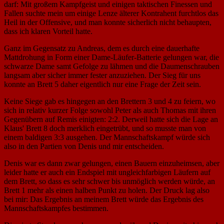
darf: Mit großem Kampfgeist und einigen taktischen Finessen und
Fallen suchte mein um einige Lenze älterer Kontrahent furchtlos das
Heil in der Offensive, und man konnte sicherlich nicht behaupten,
dass ich klaren Vorteil hatte.
Ganz im Gegensatz zu Andreas, dem es durch eine dauerhafte
Mattdrohung in Form einer Dame-Läufer-Batterie gelungen war, die
schwarze Dame samt Gefolge zu lähmen und die Daumenschrauben
langsam aber sicher immer fester anzuziehen. Der Sieg für uns
konnte an Brett 5 daher eigentlich nur eine Frage der Zeit sein.
Keine Siege gab es hingegen an den Brettern 3 und 4 zu feiern, wo
sich in relativ kurzer Folge sowohl Peter als auch Thomas mit ihren
Gegenübern auf Remis einigten: 2:2. Derweil hatte sich die Lage an
Klaus' Brett 8 doch merklich eingetrübt, und so musste man von
einem baldigen 3:3 ausgehen. Der Mannschaftskampf würde sich
also in den Partien von Denis und mir entscheiden.
Denis war es dann zwar gelungen, einen Bauern einzuheimsen, aber
leider hatte er auch ein Endspiel mit ungleichfarbigen Läufern auf
dem Brett, so dass es sehr schwer bis unmöglich werden würde, an
Brett 1 mehr als einen halben Punkt zu holen. Der Druck lag also
bei mir: Das Ergebnis an meinem Brett würde das Ergebnis des
Mannschaftskampfes bestimmen.