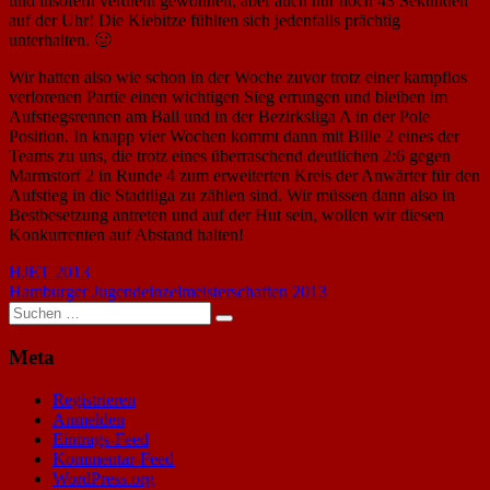
und insofern verdient gewonnen, aber auch nur noch 43 Sekunden
auf der Uhr! Die Kiebitze fühlten sich jedenfalls prächtig
unterhalten. 🙂
Wir hatten also wie schon in der Woche zuvor trotz einer kampflos
verlorenen Partie einen wichtigen Sieg errungen und bleiben im
Aufstiegsrennen am Ball und in der Bezirksliga A in der Pole
Position. In knapp vier Wochen kommt dann mit Bille 2 eines der
Teams zu uns, die trotz eines überraschend deutlichen 2:6 gegen
Marmstorf 2 in Runde 4 zum erweiterten Kreis der Anwärter für den
Aufstieg in die Stadtliga zu zählen sind. Wir müssen dann also in
Bestbesetzung antreten und auf der Hut sein, wollen wir diesen
Konkurrenten auf Abstand halten!
Beitragsnavigation
Vorheriger
HJET 2013
Beitrag:
Nächster
Hamburger Jugendeinzelmeisterschaften 2013
Beitrag:
Suchen
Suchen
nach:
Meta
Registrieren
Anmelden
Eintrags-Feed
Kommentar-Feed
WordPress.org