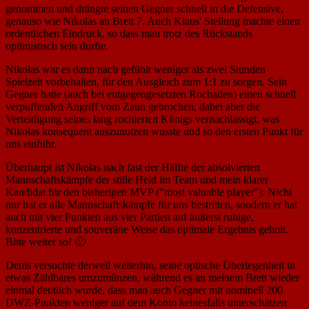
genommen und drängte seinen Gegner schnell in die Defensive,
genauso wie Nikolas an Brett 7. Auch Klaus' Stellung machte einen
ordentlichen Eindruck, so dass man trotz des Rückstands
optimistisch sein durfte.
Nikolas war es dann nach gefühlt weniger als zwei Stunden
Spielzeit vorbehalten, für den Ausgleich zum 1:1 zu sorgen. Sein
Gegner hatte (auch bei entgegengesetzten Rochaden) einen schnell
verpuffenden Angriff vom Zaun gebrochen, dabei aber die
Verteidigung seines lang rochierten Königs vernachlässigt, was
Nikolas konsequent auszunutzen wusste und so den ersten Punkt für
uns einfuhr.
Überhaupt ist Nikolas nach fast der Hälfte der absolvierten
Mannschaftskämpfe der stille Held im Team und mein klarer
Kandidat für den bisherigen MVP ("most valuable player"): Nicht
nur hat er alle Mannschaftskämpfe für uns bestritten, sondern er hat
auch mit vier Punkten aus vier Partien auf äußerst ruhige,
konzentrierte und souveräne Weise das optimale Ergebnis geholt.
Bitte weiter so! 🙂
Denis versuchte derweil weiterhin, seine optische Überlegenheit in
etwas Zählbares umzumünzen, während es an meinem Brett wieder
einmal deutlich wurde, dass man auch Gegner mit nominell 200
DWZ-Punkten weniger auf dem Konto keinesfalls unterschätzen