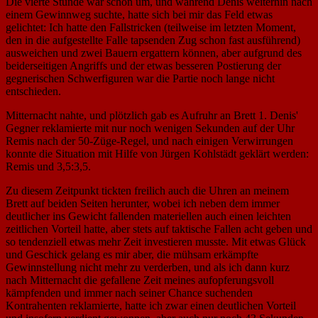
Die vierte Stunde war schon um, und während Denis weiterhin nach
einem Gewinnweg suchte, hatte sich bei mir das Feld etwas
gelichtet: Ich hatte den Fallstricken (teilweise im letzten Moment,
den in die aufgestellte Falle tapsenden Zug schon fast ausführend)
ausweichen und zwei Bauern ergattern können, aber aufgrund des
beiderseitigen Angriffs und der etwas besseren Postierung der
gegnerischen Schwerfiguren war die Partie noch lange nicht
entschieden.
Mitternacht nahte, und plötzlich gab es Aufruhr an Brett 1. Denis'
Gegner reklamierte mit nur noch wenigen Sekunden auf der Uhr
Remis nach der 50-Züge-Regel, und nach einigen Verwirrungen
konnte die Situation mit Hilfe von Jürgen Kohlstädt geklärt werden:
Remis und 3,5:3,5.
Zu diesem Zeitpunkt tickten freilich auch die Uhren an meinem
Brett auf beiden Seiten herunter, wobei ich neben dem immer
deutlicher ins Gewicht fallenden materiellen auch einen leichten
zeitlichen Vorteil hatte, aber stets auf taktische Fallen acht geben und
so tendenziell etwas mehr Zeit investieren musste. Mit etwas Glück
und Geschick gelang es mir aber, die mühsam erkämpfte
Gewinnstellung nicht mehr zu verderben, und als ich dann kurz
nach Mitternacht die gefallene Zeit meines aufopferungsvoll
kämpfenden und immer nach seiner Chance suchenden
Kontrahenten reklamierte, hatte ich zwar einen deutlichen Vorteil