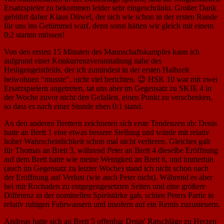
Ersatzspieler zu bekommen leider sehr eingeschränkt. Großer Dank
gebührt daher Klaus Düwel, der sich wie schon in der ersten Runde
für uns ins Getümmel warf, denn sonst hätten wir gleich mit einem
0:2 starten müssen!
Von den ersten 15 Minuten des Mannschaftskampfes kann ich
aufgrund einer Konkurrenzveranstaltung nahe des
Heiligengeistfelds, der ich zumindest in der ersten Halbzeit
beiwohnen "musste", nicht viel berichten. 😉 HSK 10 war mit zwei
Ersatzspielern angetreten, tat uns aber im Gegensatz zu SKJE 4 in
der Woche zuvor nicht den Gefallen, einen Punkt zu verschenken,
so dass es nach einer Stunde eben 0:1 stand.
An den anderen Brettern zeichneten sich erste Tendenzen ab: Denis
hatte an Brett 1 eine etwas bessere Stellung und würde mit relativ
hoher Wahrscheinlichkeit schon mal nicht verlieren. Gleiches galt
für Thomas an Brett 3, während Peter an Brett 4 dieselbe Eröffnung
auf dem Brett hatte wie meine Wenigkeit an Brett 6, und immerhin
(auch im Gegensatz zu letzter Woche) stand ich nicht schon nach
der Eröffnung auf Verlust (wie auch Peter nicht). Während es aber
bei mir Rochaden zu entgegengesetzten Seiten und eine größere
Differenz in der nominellen Spielstärke gab, schien Peters Partie in
relativ ruhigen Fahrwassern und insofern auf ein Remis zuzusteuern.
Andreas hatte sich an Brett 5 offenbar Denis' Ratschläge zu Herzen