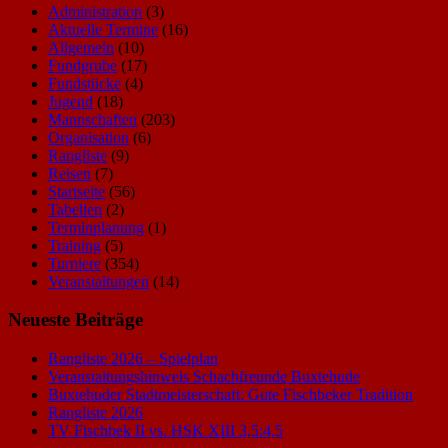
Administration
(3)
Aktuelle Termine
(16)
Allgemein
(10)
Fundgrube
(17)
Fundstücke
(4)
Jugend
(18)
Mannschaften
(203)
Organisation
(6)
Rangliste
(9)
Reisen
(7)
Startseite
(56)
Tabellen
(2)
Terminplanung
(1)
Training
(5)
Turniere
(354)
Veranstaltungen
(14)
Neueste Beiträge
Rangliste 2026 – Spielplan
Veranstaltungshinweis Schachfreunde Buxtehude
Buxtehuder Stadtmeisterschaft: Gute Fischbeker Tradition
Rangliste 2026
TV Fischbek II vs. HSK XIII 3,5:4,5