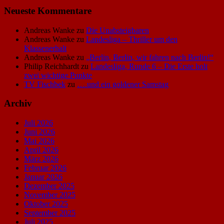
Neueste Kommentare
Andreas Wanke
zu
Die Unabsteigbaren
Andreas Wanke
zu
Landesliga – Thriller um den
Klassenerhalt
Andreas Wanke
zu
„Berlin, Berlin, wir fahren nach Berlin!“
Philip Reichhardt
zu
Landesliga, Runde 6 – Die Erste holt
zwei wichtige Punkte
TV Fischbek
zu
….und ein goldener Samstag
Archiv
Juli 2026
Juni 2026
Mai 2026
April 2026
März 2026
Februar 2026
Januar 2026
Dezember 2025
November 2025
Oktober 2025
September 2025
Juli 2025