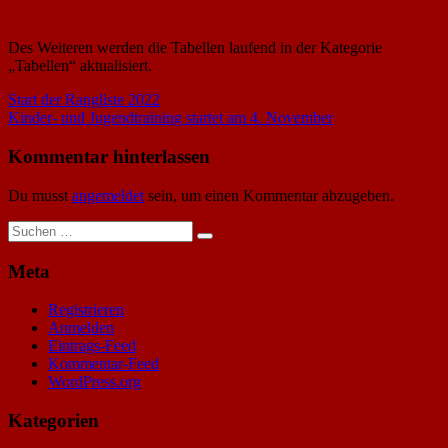
Des Weiteren werden die Tabellen laufend in der Kategorie
„Tabellen“ aktualisiert.
Beitragsnavigation
Vorheriger
Start der Rangliste 2022
Beitrag:
Nächster
Kinder- und Jugendtraining startet am 4. November
Beitrag:
Kommentar hinterlassen
Du musst
angemeldet
sein, um einen Kommentar abzugeben.
Suchen
Suchen
nach:
Meta
Registrieren
Anmelden
Eintrags-Feed
Kommentar-Feed
WordPress.org
Kategorien