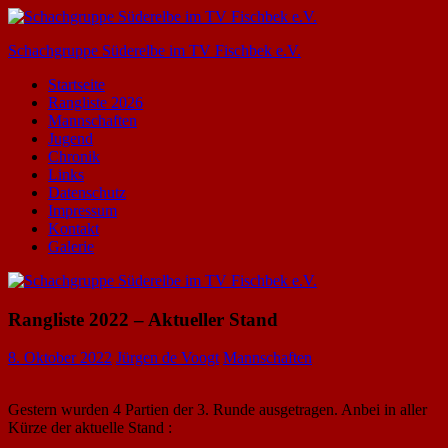
Zum
Inhalt
Schachgruppe Süderelbe im TV Fischbek e.V.
springen
Startseite
Rangliste 2026
Mannschaften
Jugend
Chronik
Links
Datenschutz
Impressum
Kontakt
Galerie
Rangliste 2022 – Aktueller Stand
8. Oktober 2022
Jürgen de Voogt
Mannschaften
Gestern wurden 4 Partien der 3. Runde ausgetragen. Anbei in aller
Kürze der aktuelle Stand :